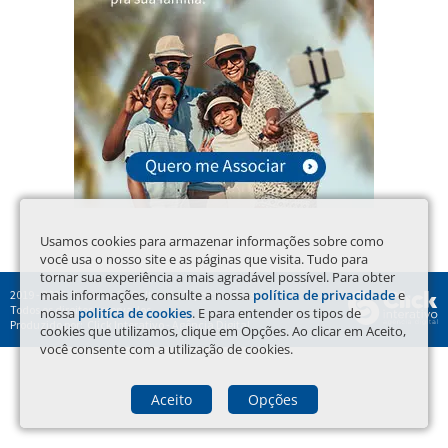
Usamos cookies para armazenar informações sobre como
você usa o nosso site e as páginas que visita. Tudo para
tornar sua experiência a mais agradável possível. Para obter
mais informações, consulte a nossa
política de privacidade
e
2019 - 2026. Associação Cultural e Esportiva Braskem.
Todos os direitos reservados.
nossa
politíca de cookies
. E para entender os tipos de
Produzido por:
Click Interativo
- Agência Digital
cookies que utilizamos, clique em Opções. Ao clicar em Aceito,
você consente com a utilização de cookies.
Aceito
Opções