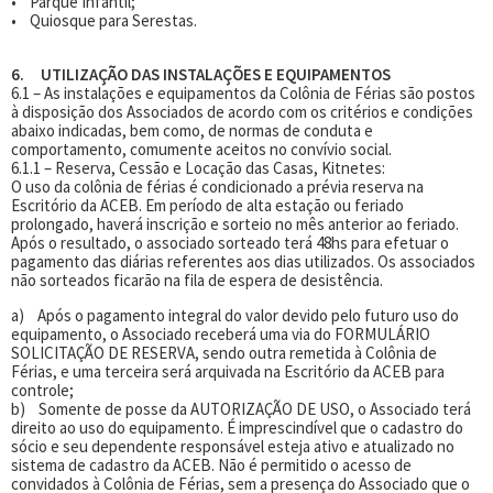
• Parque Infantil;
• Quiosque para Serestas.
6. UTILIZAÇÃO DAS INSTALAÇÕES E EQUIPAMENTOS
6.1 – As instalações e equipamentos da Colônia de Férias são postos
à disposição dos Associados de acordo com os critérios e condições
abaixo indicadas, bem como, de normas de conduta e
comportamento, comumente aceitos no convívio social.
6.1.1 – Reserva, Cessão e Locação das Casas, Kitnetes:
O uso da colônia de férias é condicionado a prévia reserva na
Escritório da ACEB. Em período de alta estação ou feriado
prolongado, haverá inscrição e sorteio no mês anterior ao feriado.
Após o resultado, o associado sorteado terá 48hs para efetuar o
pagamento das diárias referentes aos dias utilizados. Os associados
não sorteados ficarão na fila de espera de desistência.
a) Após o pagamento integral do valor devido pelo futuro uso do
equipamento, o Associado receberá uma via do FORMULÁRIO
SOLICITAÇÃO DE RESERVA, sendo outra remetida à Colônia de
Férias, e uma terceira será arquivada na Escritório da ACEB para
controle;
b) Somente de posse da AUTORIZAÇÃO DE USO, o Associado terá
direito ao uso do equipamento. É imprescindível que o cadastro do
sócio e seu dependente responsável esteja ativo e atualizado no
sistema de cadastro da ACEB. Não é permitido o acesso de
convidados à Colônia de Férias, sem a presença do Associado que o