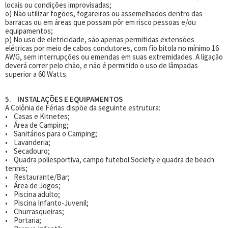
locais ou condições improvisadas;
o) Não utilizar fogões, fogareiros ou assemelhados dentro das
barracas ou em áreas que possam pôr em risco pessoas e/ou
equipamentos;
p) No uso de eletricidade, são apenas permitidas extensões
elétricas por meio de cabos condutores, com fio bitola no mínimo 16
AWG, sem interrupções ou emendas em suas extremidades. A ligação
deverá correr pelo chão, e não é permitido o uso de lâmpadas
superior a 60 Watts.
5. INSTALAÇÕES E EQUIPAMENTOS
A Colônia de Férias dispõe da seguinte estrutura:
• Casas e Kitnetes;
• Área de Camping;
• Sanitários para o Camping;
• Lavanderia;
• Secadouro;
• Quadra poliesportiva, campo futebol Society e quadra de beach
tennis;
• Restaurante/Bar;
• Área de Jogos;
• Piscina adulto;
• Piscina Infanto-Juvenil;
• Churrasqueiras;
• Portaria;