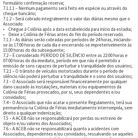
formulário confirmação reserva;
7.1.1.1 – Nenhum pagamento será feito em espécie ou através do
cheque bancário;
7.1.2 – Será cobrado integralmente o valor das diárias mesmo que o
Associado:
• Chegue à Colônia após a data estabelecida para início da estadia;
• Deixe a Colônia de Férias antes do fim do período reservado.
7.1.3 – As diárias serão cobradas por períodos de 24 horas, iniciando-
se às 17:00 horas de cada dia e encerrando-se impreterivelmente às
15:00 horas do dia subsequente;
7.2 – É considerado PERÍODO DE SILÊNCIO entre as 22:00 horas e
07:00 horas do dia imediato, período em que não é permitido a
emissão de sons capazes de perturbar a tranquilidade dos usuários;
7.2.1 – O trânsito de veículos motorizados durante o período de
silêncio não poderá perturbar a tranquilidade e o sono dos usuários;
7.3 – O Associado será responsável financeiramente por qualquer
dano causado às instalações, materiais e/ou equipamentos da
Colônia de Férias provocados, por si, seus dependentes e/ou
convidados;
7.4 – O Associado que não acatar o presente Regulamento, terá sua
permanência na Colônia de Férias imediatamente interrompida, sem
direito a qualquer indenização;
7.5 – A ACEB não se responsabilizará por perdas ou extravio de
objeto e/ou valores dos Associados;
7.6 – A ACEB não se responsabilizará quanto a acidentes com
Associados, dependentes e/ou convidados, ressalvando-se aqueles