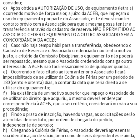
convidou;
c) Após obtida a AUTORIZAÇÃO DE USO, do equipamento (letra a)
ocorrendo motivo de força maior, a juízo da ACEB, que impeçam o
uso do equipamento por parte do Associado, este deverá manter
contato prévio com a Associação para que a mesma possa tentar a
transferência através do cadastro de reserva. NÃO É PERMITIDO AO
ASSOCIADO CEDER O EQUIPAMENTO A OUTRO ASSOCIADO SEM A
CONCORDÂNCIA DA ACEB;
d) Caso não haja tempo hábil para a transferência, obedecendo o
Cadastro de Reserva e o Associado credenciado não tenha motivo
justo, a critério da Comissão Disciplinar, o equipamento não poderá
ser repassado, mesmo que o Associado credenciado consiga outro
interessado. A ACEB não fará ressarcimento de qualquer quantia;
e) Ocorrendo o fato citado ao item anterior o Associado ficará
impossibilitado de se utilizar da Colônia de Férias por um período de
180 (cento e oitenta) dias, a contar da data que teria direito a se
utilizar do equipamento;
f) Na existência de um motivo superior que impeça o Associado de
se utilizar do direito que adquiriu, o mesmo deverá endereçar
correspondência à ACEB, que a seu critério, considerará ou não a sua
procedência;
g) Findo o prazo de inscrição, havendo vagas, as solicitações serão
atendidas de imediato, por ordem de chegada do pedido,
independente de sorteio;
h) Chegando à Colônia de Férias, o Associado deverá apresentar
sua identificação de sócio, bem como de seus dependentes e ainda,