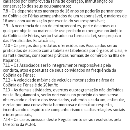
causados por comprovada falha de operação, manutenção ou
conservação dos seus equipamentos;
7.8 – Os dependentes menores de 16 anos só poderão permanecer
na Colônia de Férias acompanhados de um responsável, e maiores de
16 anos com autorização por escrito do seu responsável;
7.9 – A ocorrência de uso de entorpecentes, porte de armas ou
qualquer objeto ou material de uso proibido ou perigoso no âmbito
da Colônia de Férias, serão tratados na forma da Lei, sem prejuízo
das Penalidades Estatuárias;
7.10 – Os preços dos produtos oferecidos aos Associados serão
praticados de acordo com a tabela estabelecida por órgãos oficiais, e
na falta destas, consoantes práticas normais de comércio na Ilha de
Itaparica;
7.11 – Os Associados serão integralmente responsáveis pela
conduta, atos e posturas de seus convidados na frequência da
Colônia de Férias;
7.12 – A velocidade máxima de veículos motorizados na área da
Colônia de Férias é de 20 km/h;
7.13 – As demais atividades, eventos ou programação não definidos
neste Regulamento, serão norteadas no princípio do bom senso,
observando o direito dos Associados, cabendo a cada um, estimular,
e zelar por uma convivência harmoniosa e de mútuo respeito,
incentivando o espírito de companheirismo e sadias relações sociais
e interpessoais;
7.14 – Os casos omissos deste Regulamento serão resolvidos pela
Diretoria da ACEB.