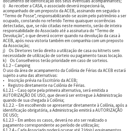
documento de identificação dos seus eventuais acompanhantes;
i) Ao receber a CASA, o associado deverá inspecioná-la,
acompanhado de um preposto da ACEB, assinando em seguida o
“Termo de Posse”, responsabilizando-se assim pelo patrimônio a ser
ocupado, constando no referido Termo quaisquer ocorrências
detectadas, que, se não citadas neste momento, serão de inteira
responsabilidade do Associado até a assinatura do “Termo de
Devolução”, o que deverá ocorrer quando na devolução da casa à
ACEB, após nova vistoria também em companhia com um preposto
da Associação;
j) Os Diretores terão direito a utilização de casa ou kitnets sem
necessidade de utilização de sorteio ou pagamento taxas locação.
k) Os Conselheiros terão prioridade em caso de sorteios.
6.1.2 – Camping
O uso da área de acampamento da Colônia de Férias da ACEB estará
sujeito a uma das alternativas:
• Inscrição prévia na Escritório da ACEB;
• Registro diretamente na Colônia de Férias.
6.1.2.1 – Caso opte pela primeira alternativa, será emitida a
AUTORIZAÇÃO DE USO, que deverá ser entregue à Administração
quando de sua chegada à Colônia;
6.1.2.2. – Em escolhendo se apresentar diretamente à Colônia, após a
identificação obrigatória, a Administração emitirá a AUTORIZAÇÃO
DE USO;
6.1.2.3 – Em ambos os casos, deverá no ato ser realizado o
pagamento correspondente ao período de utilização;
6.1.2.4 – Cada Associado poderá ocupar até 2 (dois) equipamentos,