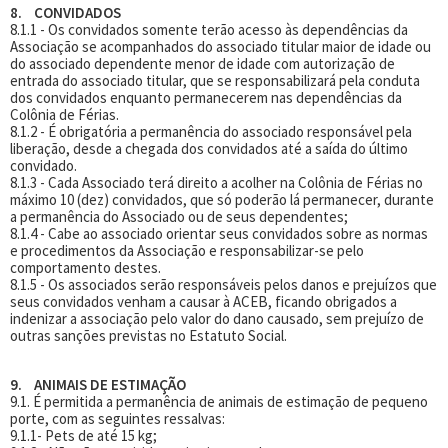
8. CONVIDADOS
8.1.1 - Os convidados somente terão acesso às dependências da
Associação se acompanhados do associado titular maior de idade ou
do associado dependente menor de idade com autorização de
entrada do associado titular, que se responsabilizará pela conduta
dos convidados enquanto permanecerem nas dependências da
Colônia de Férias.
8.1.2 - É obrigatória a permanência do associado responsável pela
liberação, desde a chegada dos convidados até a saída do último
convidado.
8.1.3 - Cada Associado terá direito a acolher na Colônia de Férias no
máximo 10 (dez) convidados, que só poderão lá permanecer, durante
a permanência do Associado ou de seus dependentes;
8.1.4 - Cabe ao associado orientar seus convidados sobre as normas
e procedimentos da Associação e responsabilizar-se pelo
comportamento destes.
8.1.5 - Os associados serão responsáveis pelos danos e prejuízos que
seus convidados venham a causar à ACEB, ficando obrigados a
indenizar a associação pelo valor do dano causado, sem prejuízo de
outras sanções previstas no Estatuto Social.
9. ANIMAIS DE ESTIMAÇÃO
9.1. É permitida a permanência de animais de estimação de pequeno
porte, com as seguintes ressalvas:
9.1.1- Pets de até 15 kg;