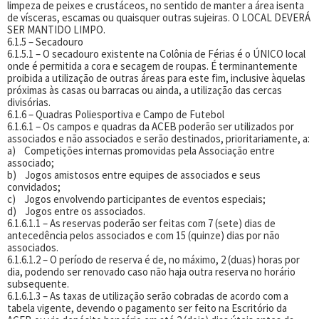
limpeza de peixes e crustáceos, no sentido de manter a área isenta
de vísceras, escamas ou quaisquer outras sujeiras. O LOCAL DEVERÁ
SER MANTIDO LIMPO.
6.1.5 – Secadouro
6.1.5.1 – O secadouro existente na Colônia de Férias é o ÚNICO local
onde é permitida a cora e secagem de roupas. É terminantemente
proibida a utilização de outras áreas para este fim, inclusive àquelas
próximas às casas ou barracas ou ainda, a utilização das cercas
divisórias.
6.1.6 – Quadras Poliesportiva e Campo de Futebol
6.1.6.1 – Os campos e quadras da ACEB poderão ser utilizados por
associados e não associados e serão destinados, prioritariamente, a:
a) Competições internas promovidas pela Associação entre
associado;
b) Jogos amistosos entre equipes de associados e seus
convidados;
c) Jogos envolvendo participantes de eventos especiais;
d) Jogos entre os associados.
6.1.6.1.1 – As reservas poderão ser feitas com 7 (sete) dias de
antecedência pelos associados e com 15 (quinze) dias por não
associados.
6.1.6.1.2 – O período de reserva é de, no máximo, 2 (duas) horas por
dia, podendo ser renovado caso não haja outra reserva no horário
subsequente.
6.1.6.1.3 – As taxas de utilização serão cobradas de acordo com a
tabela vigente, devendo o pagamento ser feito na Escritório da