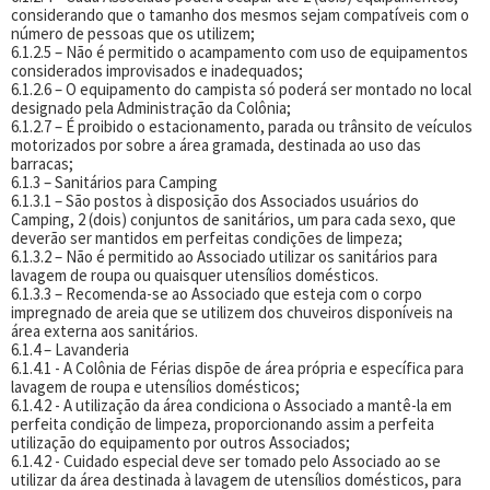
considerando que o tamanho dos mesmos sejam compatíveis com o
número de pessoas que os utilizem;
6.1.2.5 – Não é permitido o acampamento com uso de equipamentos
considerados improvisados e inadequados;
6.1.2.6 – O equipamento do campista só poderá ser montado no local
designado pela Administração da Colônia;
6.1.2.7 – É proibido o estacionamento, parada ou trânsito de veículos
motorizados por sobre a área gramada, destinada ao uso das
barracas;
6.1.3 – Sanitários para Camping
6.1.3.1 – São postos à disposição dos Associados usuários do
Camping, 2 (dois) conjuntos de sanitários, um para cada sexo, que
deverão ser mantidos em perfeitas condições de limpeza;
6.1.3.2 – Não é permitido ao Associado utilizar os sanitários para
lavagem de roupa ou quaisquer utensílios domésticos.
6.1.3.3 – Recomenda-se ao Associado que esteja com o corpo
impregnado de areia que se utilizem dos chuveiros disponíveis na
área externa aos sanitários.
6.1.4 – Lavanderia
6.1.4.1 - A Colônia de Férias dispõe de área própria e específica para
lavagem de roupa e utensílios domésticos;
6.1.4.2 - A utilização da área condiciona o Associado a mantê-la em
perfeita condição de limpeza, proporcionando assim a perfeita
utilização do equipamento por outros Associados;
6.1.4.2 - Cuidado especial deve ser tomado pelo Associado ao se
utilizar da área destinada à lavagem de utensílios domésticos, para