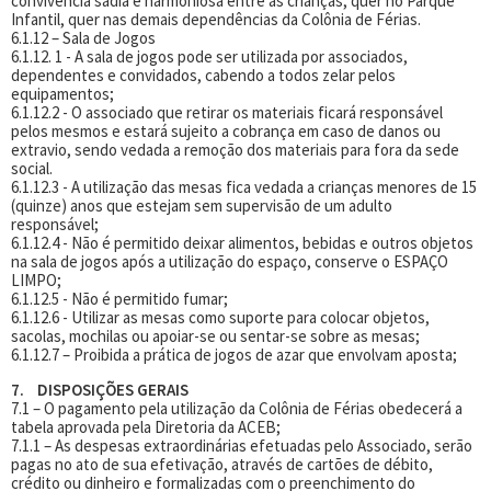
convivência sadia e harmoniosa entre as crianças, quer no Parque
Infantil, quer nas demais dependências da Colônia de Férias.
6.1.12 – Sala de Jogos
6.1.12. 1 - A sala de jogos pode ser utilizada por associados,
dependentes e convidados, cabendo a todos zelar pelos
equipamentos;
6.1.12.2 - O associado que retirar os materiais ficará responsável
pelos mesmos e estará sujeito a cobrança em caso de danos ou
extravio, sendo vedada a remoção dos materiais para fora da sede
social.
6.1.12.3 - A utilização das mesas fica vedada a crianças menores de 15
(quinze) anos que estejam sem supervisão de um adulto
responsável;
6.1.12.4 - Não é permitido deixar alimentos, bebidas e outros objetos
na sala de jogos após a utilização do espaço, conserve o ESPAÇO
LIMPO;
6.1.12.5 - Não é permitido fumar;
6.1.12.6 - Utilizar as mesas como suporte para colocar objetos,
sacolas, mochilas ou apoiar-se ou sentar-se sobre as mesas;
6.1.12.7 – Proibida a prática de jogos de azar que envolvam aposta;
7. DISPOSIÇÕES GERAIS
7.1 – O pagamento pela utilização da Colônia de Férias obedecerá a
tabela aprovada pela Diretoria da ACEB;
7.1.1 – As despesas extraordinárias efetuadas pelo Associado, serão
pagas no ato de sua efetivação, através de cartões de débito,
crédito ou dinheiro e formalizadas com o preenchimento do