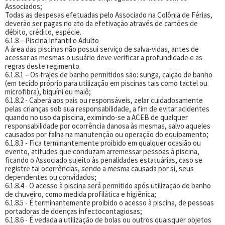
Associados;
Todas as despesas efetuadas pelo Associado na Colônia de Férias,
deverão ser pagas no ato da efetivação através de cartões de
débito, crédito, espécie.
6.1.8 – Piscina Infantil e Adulto
A área das piscinas não possui serviço de salva-vidas, antes de
acessar as mesmas o usuário deve verificar a profundidade e as
regras deste regimento.
6.1.8.1 – Os trajes de banho permitidos são: sunga, calção de banho
(em tecido próprio para utilização em piscinas tais como tactel ou
microfibra), biquíni ou maiô;
6.1.8.2 - Caberá aos pais ou responsáveis, zelar cuidadosamente
pelas crianças sob sua responsabilidade, a fim de evitar acidentes
quando no uso da piscina, eximindo-se a ACEB de qualquer
responsabilidade por ocorrência danosa às mesmas, salvo aqueles
causados por falha na manutenção ou operação do equipamento;
6.1.8.3 - Fica terminantemente proibido em qualquer ocasião ou
evento, atitudes que conduzam arremessar pessoas à piscina,
ficando o Associado sujeito às penalidades estatuárias, caso se
registre tal ocorrências, sendo a mesma causada por si, seus
dependentes ou convidados;
6.1.8.4 - O acesso à piscina será permitido após utilização do banho
de chuveiro, como medida profilática e higiênica;
6.1.8.5 - É terminantemente proibido o acesso à piscina, de pessoas
portadoras de doenças infectocontagiosas;
6.1.8.6 - É vedada a utilização de bolas ou outros quaisquer objetos