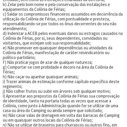
b) Zelar pelo bom nome e pela conservação das instalações e
equipamentos da Colônia de Férias;
c) Saldar os compromissos financeiros assumidos em decorrência da
utilização da Colônia de Férias, com pontualidade e presteza,
responsabilizando-se por todos os ônus decorrentes do seu não
atendimento;
d) Indenizar a ACEB pelos eventuais danos ou estragos causados na
Colônia de Férias, por si, seus dependentes, convidados ou
visitantes, que estejam sob sua responsabilidade;
e) Não promover em quaisquer dependências ou atividades da
Colônia de Férias, manifestação de caráter reivindicatório ou
político-partidário;
f) Não praticar jogos de azar de qualquer natureza;
g) Comportar-se com probidade e decoro na área da Colônia de
Férias;
h) Não caçar ou apanhar quaisquer animais;
i) Trazer animais de estimação conforme capítulo específico deste
regimento;
j) Não colher frutos ou subir em árvores sob qualquer motivo;
l) Apresentar aos prepostos da Colônia de Férias sua comprovação
de identidade, tanto na portaria todas as vezes que acessar a
Colônia, como junto à Administração quando for se utilizar de uma
casa ou área do Camping ou ainda sempre que solicitado;
m) Não cavar valas de drenagem em volta das barracas de Camping
ou em quaisquer outros locais da Colônia de Férias;
n) Não se utilizar de braseiros para churrascos ou outros fins, em