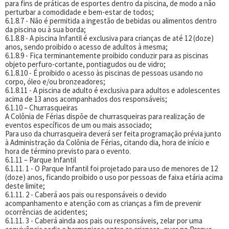
para fins de práticas de esportes dentro da piscina, de modo a não
perturbar a comodidade e bem-estar de todos;
6.1.8.7 - Não é permitida a ingestão de bebidas ou alimentos dentro
da piscina ou à sua borda;
6.1.8.8 - A piscina Infantil é exclusiva para crianças de até 12 (doze)
anos, sendo proibido o acesso de adultos à mesma;
6.1.8.9 - Fica terminantemente proibido conduzir para as piscinas
objeto perfuro-cortante, pontiagudos ou de vidro;
6.1.8.10 - É proibido o acesso às piscinas de pessoas usando no
corpo, óleo e/ou bronzeadores;
6.1.8.11 - A piscina de adulto é exclusiva para adultos e adolescentes
acima de 13 anos acompanhados dos responsáveis;
6.1.10 – Churrasqueiras
A Colônia de Férias dispõe de churrasqueiras para realização de
eventos específicos de um ou mais associado;
Para uso da churrasqueira deverá ser feita programação prévia junto
à Administração da Colônia de Férias, citando dia, hora de início e
hora de término previsto para o evento.
6.1.11 – Parque Infantil
6.1.11. 1 - O Parque Infantil foi projetado para uso de menores de 12
(doze) anos, ficando proibido o uso por pessoas de faixa etária acima
deste limite;
6.1.11. 2 - Caberá aos pais ou responsáveis o devido
acompanhamento e atenção com as crianças a fim de prevenir
ocorrências de acidentes;
6.1.11. 3 - Caberá ainda aos pais ou responsáveis, zelar por uma