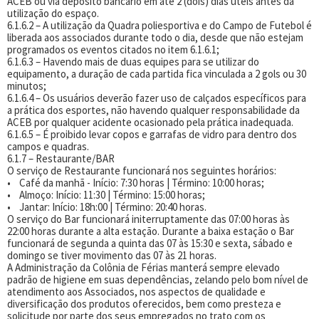
ACEB ou via depósito bancário em até 2 (dois) dias úteis antes da
utilização do espaço.
6.1.6.2 – A utilização da Quadra poliesportiva e do Campo de Futebol é
liberada aos associados durante todo o dia, desde que não estejam
programados os eventos citados no item 6.1.6.1;
6.1.6.3 – Havendo mais de duas equipes para se utilizar do
equipamento, a duração de cada partida fica vinculada a 2 gols ou 30
minutos;
6.1.6.4 – Os usuários deverão fazer uso de calçados específicos para
a prática dos esportes, não havendo qualquer responsabilidade da
ACEB por qualquer acidente ocasionado pela prática inadequada.
6.1.6.5 – É proibido levar copos e garrafas de vidro para dentro dos
campos e quadras.
6.1.7 – Restaurante/BAR
O serviço de Restaurante funcionará nos seguintes horários:
• Café da manhã - Início: 7:30 horas | Término: 10:00 horas;
• Almoço: Início: 11:30 | Término: 15:00 horas;
• Jantar: Início: 18h:00 | Término: 20:40 horas.
O serviço do Bar funcionará initerruptamente das 07:00 horas às
22:00 horas durante a alta estação. Durante a baixa estação o Bar
funcionará de segunda a quinta das 07 às 15:30 e sexta, sábado e
domingo se tiver movimento das 07 às 21 horas.
A Administração da Colônia de Férias manterá sempre elevado
padrão de higiene em suas dependências, zelando pelo bom nível de
atendimento aos Associados, nos aspectos de qualidade e
diversificação dos produtos oferecidos, bem como presteza e
solicitude por parte dos seus empregados no trato com os