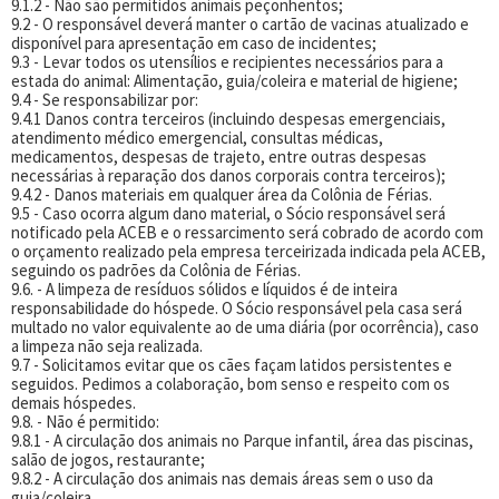
9.1.2 - Não são permitidos animais peçonhentos;
9.2 - O responsável deverá manter o cartão de vacinas atualizado e
disponível para apresentação em caso de incidentes;
9.3 - Levar todos os utensílios e recipientes necessários para a
estada do animal: Alimentação, guia/coleira e material de higiene;
9.4 - Se responsabilizar por:
9.4.1 Danos contra terceiros (incluindo despesas emergenciais,
atendimento médico emergencial, consultas médicas,
medicamentos, despesas de trajeto, entre outras despesas
necessárias à reparação dos danos corporais contra terceiros);
9.4.2 - Danos materiais em qualquer área da Colônia de Férias.
9.5 - Caso ocorra algum dano material, o Sócio responsável será
notificado pela ACEB e o ressarcimento será cobrado de acordo com
o orçamento realizado pela empresa terceirizada indicada pela ACEB,
seguindo os padrões da Colônia de Férias.
9.6. - A limpeza de resíduos sólidos e líquidos é de inteira
responsabilidade do hóspede. O Sócio responsável pela casa será
multado no valor equivalente ao de uma diária (por ocorrência), caso
a limpeza não seja realizada.
9.7 - Solicitamos evitar que os cães façam latidos persistentes e
seguidos. Pedimos a colaboração, bom senso e respeito com os
demais hóspedes.
9.8. - Não é permitido:
9.8.1 - A circulação dos animais no Parque infantil, área das piscinas,
salão de jogos, restaurante;
9.8.2 - A circulação dos animais nas demais áreas sem o uso da
guia/coleira.