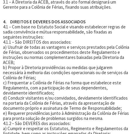
3.1 – A Diretoria da ACEB, através do ato formal designará um
Gerente para a Colônia de Férias, fixando suas atribuições.
4. DIREITOS E DEVERES DOS ASSOCIADOS
4.1 – Com base no Estatuto Social e visando estabelecer regras de
sadia convivência e mútua responsabilidade, são fixadas as
seguintes instruções:
4.1.1 – São DIREITOS dos associados:
a) Usufruir de todas as vantagens e serviços prestados pela Colônia
de Férias, observados os procedimentos deste Regulamento e
instruções ou normas complementares baixadas pela Diretoria da
ACEB;
b) Propor à Diretoria providências ou medidas que julgarem
necessária à melhoria das condições operacionais ou de serviços da
Colônia de Férias;
c) Frequentar a Colônia de Férias na forma que estabelece este
Regulamento, com a participação de seus dependentes,
devidamente identificados;
d) Conduzir visitantes e/ou convidados, devidamente identificados
na portaria da Colônia de Férias, através da apresentação de
documento próprio e assinatura de Termo de Responsabilidade;
e) Requerer providências junto à Administração da Colônia de Férias
para pronta solução de problemas surgidos na mesma.
4.1.2 – São DEVERES dos associados:
a) Cumprir e respeitar os Estatutos, Regimento e Regulamentos da
Entidade, bem como as instruções emanadas da Diretoria;