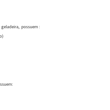
 geladeira, possuem :
o)
ossuem: